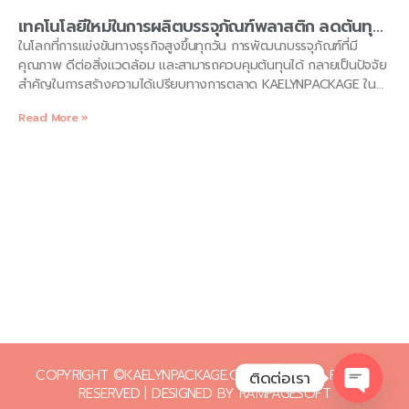
เทคโนโลยีใหม่ในการผลิตบรรจุภัณฑ์พลาสติก ลดต้นทุน
และรักษ์โลก
ในโลกที่การแข่งขันทางธุรกิจสูงขึ้นทุกวัน การพัฒนาบรรจุภัณฑ์ที่มี
คุณภาพ ดีต่อสิ่งแวดล้อม และสามารถควบคุมต้นทุนได้ กลายเป็นปัจจัย
สำคัญในการสร้างความได้เปรียบทางการตลาด KAELYNPACKAGE ใน
ฐานะผู้เชี่ยวชาญด้านบรรจุภัณฑ์พลาสติก เล็งเห็นถึงความสำคัญในจุดนี้
Read More »
จึงมุ่งมั่นค้นหาและปรับใช้เทคโนโลยีใหม่ ๆ เพื่อให้ธุรกิจของลูกค้าสามารถ
แข่งขันได้อย่างยั่งยืน 1. การใช้วัสดุพลาสติกที่เป็นมิตรต่อสิ่งแวดล้อม
ปัจจุบันหลายบริษัทได้หันมาใช้พลาสติกชีวภาพ (Bioplastics) เช่น PLA
(Polylactic Acid) หรือพลาสติกที่ย่อยสลายได้ทางชีวภาพจากแป้ง
ข้าวโพดและอ้อย วัสดุเหล่านี้สามารถช่วยลดปริมาณขยะที่ย่อยสลายยาก
ทั้งยังเป็นมิตรต่อผู้บริโภคและสิ่งแวดล้อม อย่างไรก็ตาม ต้นทุนบางครั้ง
อาจสูงกว่าพลาสติกทั่วไป KAELYNPACKAGE
COPYRIGHT ©KAELYNPACKAGE.COM 2026 ALL RIGHTS
ติดต่อเรา
RESERVED | DESIGNED BY
RAMPAGESOFT