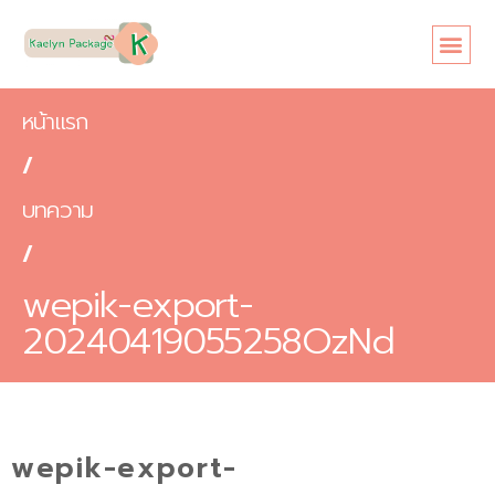
หน้าแรก
เกี่ยวกับเรา
ขนาดซอง
สินค้า
ข้อดี
บทความ
ติดต่อเรา
หน้าแรก
/
บทความ
/
wepik-export-
20240419055258OzNd
wepik-export-