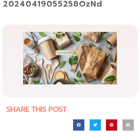
20240419055258OzNd
SHARE THIS POST