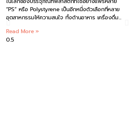
ในโลกของบรรจุภัณฑ์พลาสติกที่ใช้อย่างแพร่หลาย
KAELYNPACKAGE
“PS” หรือ Polystyrene เป็นอีกหนึ่งตัวเลือกที่หลาย
อุตสาหกรรมให้ความสนใจ ทั้งด้านอาหาร เครื่องดื่ม
สินค้าอุปโภค รวมไปถึงอุตสาหกรรมอื่น ๆ ด้วยข้อดี
Read More »
เรื่องความคุ้มค่า ราคาย่อมเยา และการขึ้นรูปได้หลาก
หลาย อย่างไรก็ตาม ยังมีข้อมูลและข้อควรระวังที่ผู้ใช้
งานควรทราบเพื่อให้มั่นใจถึงความปลอดภัยและ
ประสิทธิภาพสูงสุด บทความนี้ KAELYNPACKAGE จะพา
คุณไปรู้จักบรรจุภัณฑ์พลาสติก PS อย่างละเอียด ทั้ง
คุณสมบัติ การใช้งาน ตลอดจนการดูแลสิ่งแวดล้อม
พลาสติก PS