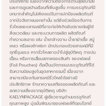
ประเทศไทย เนื่องจากความต้องการด้านสุขอนามัย
และการดูแลบ้านเรือนที่เพิ่มสูงขึ้น การบรรจุภัณฑ์มี
บทบาทสำคัญไม่เพียงแต่ในการปกป้องผลิตภัณฑ์
จากปัจจัยภายนอกเท่านั้น แต่ยังช่วยป้องกันการ
รั่วไหลของสารเคมีที่อาจก่อให้เกิดอันตรายต่อผู้ใช้
สิ่งแวดล้อม และกระบวนการผลิต ผลิตภัณฑ์
ทำความสะอาด เช่น น้ำยาล้างจาน น้ำยาฆ่าเชื้อ สบู่
เหลว หรือผงซักฟอก มักประกอบด้วยสารเคมีที่มี
ฤทธิ์รุนแรง หากรั่วไหลอาจนำไปสู่อุบัติเหตุ การปน
เปื้อน หรือการเสื่อมสภาพของสินค้า ซองฟอยล์
(Foil Pouches) ถือเป็นนวัตกรรมบรรจุภัณฑ์ที่ได้
รับความนิยมสูงในอุตสาหกรรมนี้ เนื่องจาก
สามารถป้องกันสารเคมีรั่วไหลได้อย่างมี
ประสิทธิภาพ รักษาความเสถียรของผลิตภัณฑ์ และ
ลดความเสี่ยงจากอุบัติเหตุ บริษัท
KAELYNPACKAGE ผู้เชี่ยวชาญด้านบรรจุภัณฑ์
คุณภาพสูง มุ่งมั่นพัฒนาซองฟอยล์ที่ตอบโจทย์