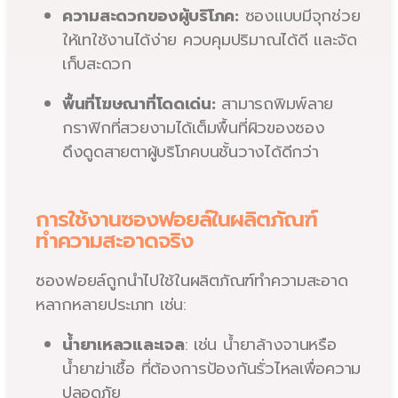
ความสะดวกของผู้บริโภค:
ซองแบบมีจุกช่วย
ให้เทใช้งานได้ง่าย ควบคุมปริมาณได้ดี และจัด
เก็บสะดวก
พื้นที่โฆษณาที่โดดเด่น:
สามารถพิมพ์ลาย
กราฟิกที่สวยงามได้เต็มพื้นที่ผิวของซอง
ดึงดูดสายตาผู้บริโภคบนชั้นวางได้ดีกว่า
การใช้งานซองฟอยล์ในผลิตภัณฑ์
ทำความสะอาดจริง
ซองฟอยล์ถูกนำไปใช้ในผลิตภัณฑ์ทำความสะอาด
หลากหลายประเภท เช่น:
น้ำยาเหลวและเจล
: เช่น น้ำยาล้างจานหรือ
น้ำยาฆ่าเชื้อ ที่ต้องการป้องกันรั่วไหลเพื่อความ
ปลอดภัย