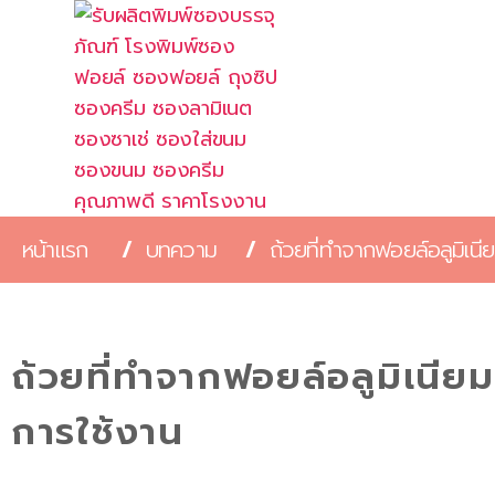
หน้าแรก
/
บทความ
/
ถ้วยที่ทำจากฟอยล์อลูมิเน
ถ้วยที่ทำจากฟอยล์อลูมิเนี
การใช้งาน