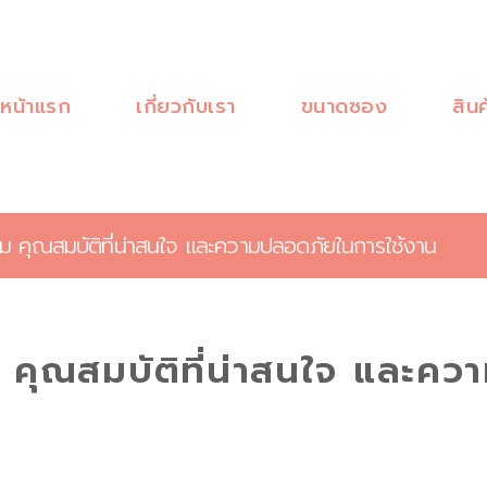
หน้าแรก
เกี่ยวกับเรา
ขนาดซอง
สินค
ียม คุณสมบัติที่น่าสนใจ และความปลอดภัยในการใช้งาน
ยม คุณสมบัติที่น่าสนใจ และค