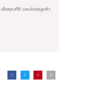
่อคุณที่ดี และส่งต่อลูกค้า