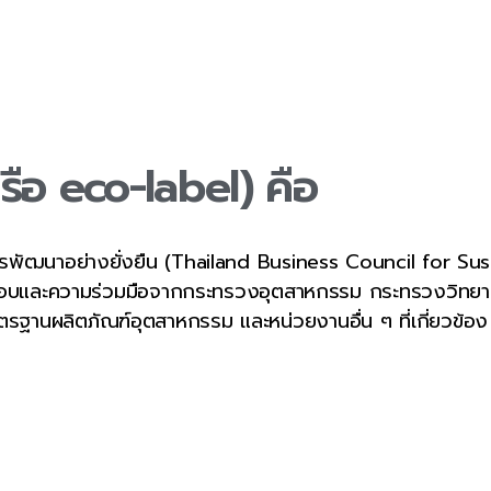
ือ eco-label) คือ
่อการพัฒนาอย่างยั่งยืน (Thailand Business Council for 
็นชอบและความร่วมมือจากกระทรวงอุตสาหกรรม กระทรวงวิทยา
านผลิตภัณฑ์อุตสาหกรรม และหน่วยงานอื่น ๆ ที่เกี่ยวข้อง ใ
ารร่วมมือระหว่างส่วนราชการ และองค์กรกลางต่าง ๆ โดยมีส
ร ฉลากเขียวเกิดขึ้น