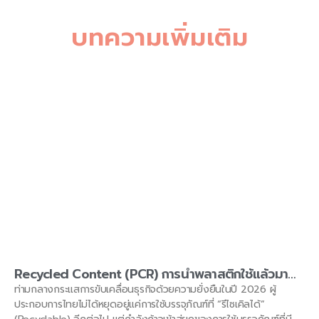
บทความเพิ่มเติม
Recycled Content (PCR) การนำพลาสติกใช้แล้วมาทำ
ซองฟอยล์ใหม่ ปลอดภัยต่ออาหารแค่ไหน? โดย
ท่ามกลางกระแสการขับเคลื่อนธุรกิจด้วยความยั่งยืนในปี 2026 ผู้
KAELYNPACKAGE
ประกอบการไทยไม่ได้หยุดอยู่แค่การใช้บรรจุภัณฑ์ที่ “รีไซเคิลได้”