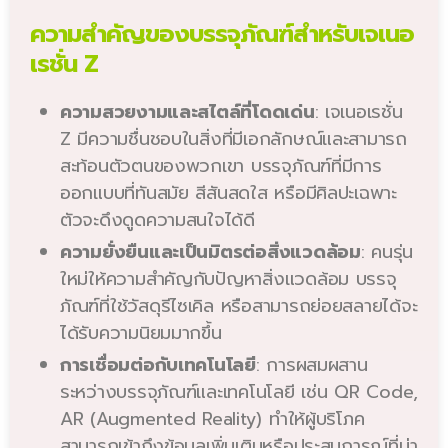
ความสำคัญของบรรจุภัณฑ์สำหรับเจเนอ
เรชั่น Z
ความสวยงามและสไตล์ที่โดดเด่น
: เจเนอเรชั่น
Z มีความชื่นชอบในสิ่งที่มีเอกลักษณ์และสามารถ
สะท้อนตัวตนของพวกเขา บรรจุภัณฑ์ที่มีการ
ออกแบบที่ทันสมัย สีสันสดใส หรือมีศิลปะเฉพาะ
ตัวจะดึงดูดความสนใจได้ดี
ความยั่งยืนและเป็นมิตรต่อสิ่งแวดล้อม
: คนรุ่น
ใหม่ให้ความสำคัญกับปัญหาสิ่งแวดล้อม บรรจุ
ภัณฑ์ที่ใช้วัสดุรีไซเคิล หรือสามารถย่อยสลายได้จะ
ได้รับความนิยมมากขึ้น
การเชื่อมต่อกับเทคโนโลยี
: การผสมผสาน
ระหว่างบรรจุภัณฑ์และเทคโนโลยี เช่น QR Code,
AR (Augmented Reality) ทำให้ผู้บริโภค
สามารถเข้าถึงข้อมูลเพิ่มเติมหรือประสบการณ์ที่น่า