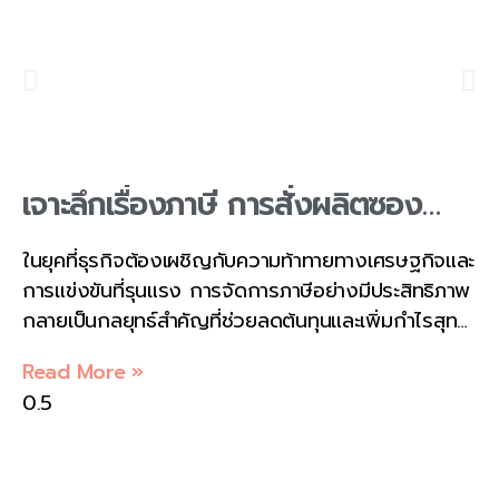
เจาะลึกเรื่องภาษี การสั่งผลิตซอง
ฟอยล์สามารถนำมาลดหย่อนภาษี
ในยุคที่ธุรกิจต้องเผชิญกับความท้าทายทางเศรษฐกิจและ
ธุรกิจได้อย่างไร โดย
การแข่งขันที่รุนแรง การจัดการภาษีอย่างมีประสิทธิภาพ
KAELYNPACKAGE
กลายเป็นกลยุทธ์สำคัญที่ช่วยลดต้นทุนและเพิ่มกำไรสุทธิ
ให้กับบริษัท การสั่งผลิตซองฟอยล์ (Foil Pouches) ซึ่ง
Read More »
เป็นบรรจุภัณฑ์ยอดนิยมในอุตสาหกรรมอาหาร ยา และ
สินค้าอุปโภคบริโภค ไม่เพียงแต่ช่วยปกป้องผลิตภัณฑ์
แต่ยังสามารถนำมาใช้เป็นเครื่องมือลดหย่อนภาษีได้หลาย
รูปแบบตามกฎหมายภาษีอากรของประเทศไทย บริษัท