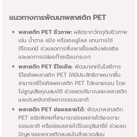
แนวทางการพัฒนาพลาสติก PET
พลาสติก PET ชีวภาพ:
ผลิตจากวัตถุดิบชีวภาพ
เช่น น้ำตาล แป้ง หรือเซลลูโลส แทนการใช้
ปิโตรเคมี ช่วยลดการพึ่งพาเชื้อเพลิงฟอสซิล
และลดการปล่อยก๊าซเรือนกระจก
พลาสติก PET รีไซเคิล:
พัฒนาเทคโนโลยีการ
รีไซเคิลพลาสติก PET ให้มีประสิทธิภาพมากขึ้น
สามารถรีไซเคิลพลาสติก PET ได้หลายรอบ โดย
ไม่สูญเสียคุณสมบัติ ช่วยลดปริมาณขยะพลาสติก
และประหยัดทรัพยากรธรรมชาติ
พลาสติก PET ย่อยสลายได้:
พัฒนาพลาสติก
PET ชนิดพิเศษที่สามารถย่อยสลายได้เองตาม
ธรรมชาติ หรือย่อยสลายได้โดยจุลินทรีย์ ช่วยลด
ปัญหาขยะพลาสติกสะสมในสิ่งแวดล้อม