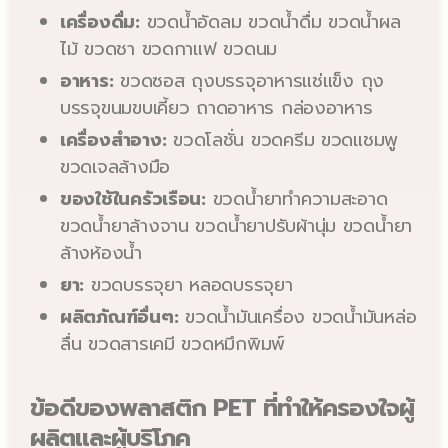
เครื่องดื่ม:
ขวดน้ำอัดลม ขวดน้ำดื่ม ขวดน้ำผล
ไม้ ขวดชา ขวดกาแฟ ขวดนม
อาหาร:
ขวดซอส ถุงบรรจุอาหารแช่แข็ง ถุง
บรรจุขนมขบเคี้ยว ถาดอาหาร กล่องอาหาร
เครื่องสำอาง:
ขวดโลชั่น ขวดครีม ขวดแชมพู
ขวดเจลล้างมือ
ของใช้ในครัวเรือน:
ขวดน้ำยาทำความสะอาด
ขวดน้ำยาล้างจาน ขวดน้ำยาปรับผ้านุ่ม ขวดน้ำยา
ล้างห้องน้ำ
ยา:
ขวดบรรจุยา หลอดบรรจุยา
ผลิตภัณฑ์อื่นๆ:
ขวดน้ำมันเครื่อง ขวดน้ำมันหล่อ
ลื่น ขวดสารเคมี ขวดหมึกพิมพ์
ข้อดีของพลาสติก PET ที่ทำให้ครองใจผู้
ผลิตและผู้บริโภค