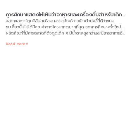
การศึกษาแสดงให้เห็นว่าอาหารและเครื่องดื่มสำหรับเด็กมี
น้ำตาลสูง และมีโภชนาการต่ำกว่า
ฉลากและการ์ตูนสีสันสดใสบนบรรจุภัณฑ์อาจเป็นตัวบ่งชี้ที่ดีว่าขนม
ขบเคี้ยวนั้นไม่ได้มีคุณค่าทางโภชนาการมากที่สุด จากการศึกษาครั้งใหม่
ผลิตภัณฑ์ที่มีการตลาดที่ดึงดูดเด็ก ๆ มีน้ำตาลสูงกว่าและมีสารอาหารอื่น
ๆ ต่ำกว่า จากการศึกษาที่ตีพิมพ์ในวารสาร PLOS One เมื่อวันพุธ การ
Read More »
ศึกษาพิจารณาอาหารบรรจุหีบห่อเกือบ 6,000 รายการเพื่อวิเคราะห์
จำนวนกลยุทธ์ทางการตลาดที่มุ่งเป้าไปที่เด็กและข้อมูลทางโภชนาการ
ของพวกเขา “มีผลิตภัณฑ์มากมายในร้านขายของชำของเราที่วางตลาด
อย่างทรงพลังและมีเป้าหมายอย่างมากที่เด็ก” ดร. คริสทีน มัลลิแกน นัก
วิจัยหลังปริญญาเอกและที่ปรึกษาด้านการวิจัยในภาควิชาโภชนศาสตร์
แห่งมหาวิทยาลัยโตรอนโต กล่าว แคนาดา. “โชคไม่ดีที่เราพบว่าผลิตภัณฑ์
เหล่านี้มักไม่ดีต่อสุขภาพและมีคุณภาพทางโภชนาการที่แย่กว่าผลิตภัณฑ์ที่
ไม่ได้ส่งเสริมให้เด็กใช้” ดร. มายา อดัม ผู้อำนวยการฝ่ายนวัตกรรมสื่อ
สุขภาพและรองศาสตราจารย์คลินิก