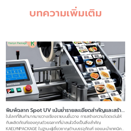
บทความเพิ่มเติม
พิมพ์ฉลาก Spot UV เน้นย้ำรายละเอียดสำคัญและสร้าง
ความโดดเด่น โดย KAELYNPACKAGE
ในโลกที่สินค้ามากมายวางเรียงรายบนชั้นวาง การสร้างความโดดเด่นให้
กับผลิตภัณฑ์ของคุณด้วยฉลากที่น่าสนใจจึงเป็นสิ่งสำคัญ
KAELYNPACKAGE ในฐานะผู้เชี่ยวชาญด้านบรรจุภัณฑ์ ขอแนะนำเทคนิค