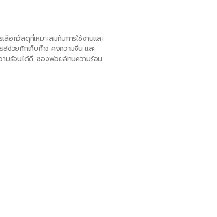
รเลือกวัสดุที่เหมาะสมกับการใช้งานและ
ล์ช่วยกักเก็บก๊าซ คงความชื้น และ
นความร้อนได้ดี: ซองฟอยล์ทนความร้อน
ประเภทของถุงซิปรูด
ถุงโพลีที่ปิดซ้ำได้ช่วยเพิ่มควา
ของกระเป๋า มีซิปถุงโพลีประเภทต่าง
พลาสติกขั้นพื้นฐานที่สุดของคุณ ซิป
เหล่านี้ใช้วัตถุดิบในการผลิตน้อยกว่
Read More »
ที่มีน้ำหนักเบาถึงปานกลาง ซิปหน้าแปล
แปลนสองชั้นให้ความแข็งแรงในการปิ
มีปีก ยกเว้นวัสดุพลาสติกจะมีซี่แบบ
ฟิล์ม การออกแบบที่เป็นร่องช่วยให้ก
งานง่ายสำหรับลูกค้า รางซิปทั้งสองม
ลูกค้ามั่นใจได้ว่าปิดกระเป๋าแล้ว ซ
ขนส่ง และช่วยให้ลูกค้าสบายใจเมื่อ