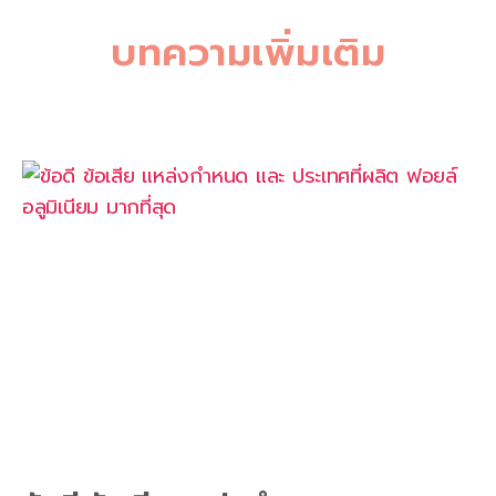
บทความเพิ่มเติม