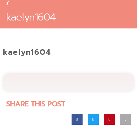
/
kaelyn1604
kaelyn1604
SHARE THIS POST