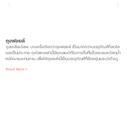
ถุงฟอยล์
ถุงเคลือบโลหะ บางครั้งเรียกว่าถุงฟอยล์ เป็นมากกว่าบรรจุภัณฑ์ที่สดใส
และเป็นประกาย ถุงโลหะเหล่านี้มีคุณสมบัติในการกั้นที่แข็งแรงและวัสดุน้ำ
หนักเบาและทนทาน เพื่อให้ถุงเหล่านี้เป็นบรรจุภัณฑ์ที่ยืดหยุ่นและน่าดึงดูด
ใจสำหรับการใช้งานที่หลากหลาย ที่ ClearBags เรามีถุงฟอยล์สำหรับใส่
Read More »
อาหาร กาแฟ ชา ผงผสม ผงซักฟอก ยา และของใช้สำหรับผู้ใหญ่อื่นๆ ไม่
ว่าคุณจะต้องการถุงกันความชื้นหรือระบบล็อคป้องกันเด็ก เรามีรูปแบบที่
แตกต่างกันมากมายเพื่อให้เหมาะกับความต้องการบรรจุภัณฑ์ของคุณ
คุณอาจเคยได้ยินคำศัพท์ต่อไปนี้ที่ใช้สำหรับถุงบรรจุภัณฑ์ฟอยล์: โลหะ
พิมพ์โลหะ ถุงกั้นอลูมิเนียม ถุงฟอยด์ ถุงใส่อาหารแบบซีลเก็บความร้อน
ได้ ถุงอลูมิเนียมฟอยด์ซีลกันความร้อน อลูมิเนียมเรียงราย แนวคิด
ทั้งหมดเหล่านี้จัดอยู่ในประเภทถุงฟอยล์โลหะ เมื่อเลือกกระดาษฟอยล์
คุณจะต้องนึกถึงสิ่งที่คุณจะบรรจุหีบห่อและระดับการป้องกันสิ่งกีดขวาง
ที่คุณต้องการ ตัวอย่างเช่น ถุงบรรจุอาหารแบบปิดผนึกด้วยความร้อน
แบบแบนและถุงกาแฟกั้นด้วยอะลูมิเนียม