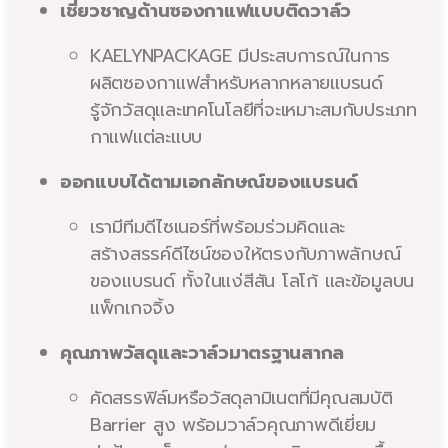
เชี่ยวชาญด้านซองกาแฟแบบติดวาล์ว
KAELYNPACKAGE มีประสบการณ์ในการ
ผลิตซองกาแฟสำหรับหลากหลายแบรนด์
รู้จักวัสดุและเทคโนโลยีที่จะเหมาะสมกับประเภท
กาแฟแต่ละแบบ
ออกแบบได้ตามเอกลักษณ์ของแบรนด์
เรามีทีมดีไซเนอร์ที่พร้อมร่วมคิดและ
สร้างสรรค์ดีไซน์ซองให้ตรงกับภาพลักษณ์
ของแบรนด์ ทั้งในแง่สีสัน โลโก้ และข้อมูลบน
แพ็กเกจจิ้ง
คุณภาพวัสดุและวาล์วมาตรฐานสากล
คัดสรรฟิล์มหรือวัสดุลามิเนตที่มีคุณสมบัติ
Barrier สูง พร้อมวาล์วคุณภาพดีเยี่ยม