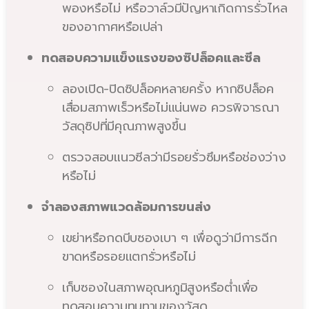
พองหรือไม่ หรือวาล์วมีปัญหาเกิดการรั่วไหล
ของอากาศหรือเปล่า
ทดสอบความแข็งแรงของซิปล็อคและซีล
ลองเปิด-ปิดซิปล็อคหลายครั้ง หากซิปล็อค
เสื่อมสภาพเร็วหรือไม่แน่นพอ ควรพิจารณา
วัสดุซิปที่มีคุณภาพสูงขึ้น
ตรวจสอบแนวซีลว่ามีรอยรั่วซึมหรือช่องว่าง
หรือไม่
จำลองสภาพแวดล้อมการขนส่ง
เขย่าหรือกดบีบซองเบา ๆ เพื่อดูว่ามีการฉีก
ขาดหรือรอยแตกรั่วหรือไม่
เก็บซองในสภาพอุณหภูมิสูงหรือต่ำเพื่อ
ทดสอบความทนทานของวัสดุ