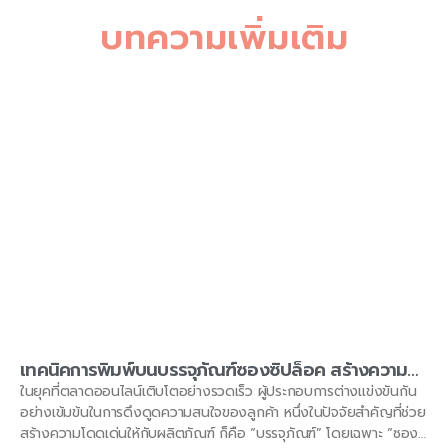
บทความเพิ่มเติม
เทคนิคการพิมพ์บนบรรจุภัณฑ์ซองซิปล็อค สร้างความ
โดดเด่นและน่าจดจำ โดย KAELYNPACKAGE
ในยุคที่ตลาดออนไลน์เติบโตอย่างรวดเร็ว ผู้ประกอบการต่างแข่งขันกัน
อย่างเข้มข้นในการดึงดูดความสนใจของลูกค้า หนึ่งในปัจจัยสำคัญที่ช่วย
สร้างความโดดเด่นให้กับผลิตภัณฑ์ ก็คือ “บรรจุภัณฑ์” โดยเฉพาะ “ซอง