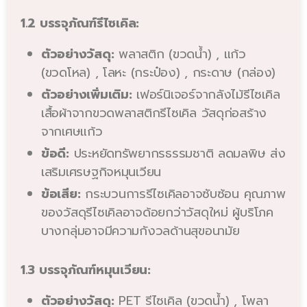
1.2 บรรจุภัณฑ์รีไซเคิล:
ตัวอย่างวัสดุ:
พลาสติก (ขวดน้ำ) , แก้ว
(ขวดโหล) , โลหะ (กระป๋อง) , กระดาษ (กล่อง)
ตัวอย่างเพิ่มเติม:
เฟอร์นิเจอร์จากลังไม้รีไซเคิล
เสื้อผ้าจากขวดพลาสติกรีไซเคิล วัสดุก่อสร้าง
จากเศษแก้ว
ข้อดี:
ประหยัดทรัพยากรธรรมชาติ ลดมลพิษ ส่ง
เสริมเศรษฐกิจหมุนเวียน
ข้อเสีย:
กระบวนการรีไซเคิลอาจซับซ้อน คุณภาพ
ของวัสดุรีไซเคิลอาจด้อยกว่าวัสดุใหม่ ผู้บริโภค
บางกลุ่มอาจมีความกังวลด้านสุขอนามัย
1.3 บรรจุภัณฑ์หมุนเวียน:
ตัวอย่างวัสดุ:
PET รีไซเคิล (ขวดน้ำ) , โพลา