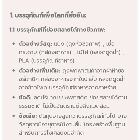
1. บรรจุภัณฑ์เพื่อโลกที่ยั่งยืน:
1.1 บรรจุภัณฑ์ที่ย่อยสลายได้ทางชีวภาพ:
ตัวอย่างวัสดุ:
แป้ง (ถุงหิ้วชีวภาพ) , เยื่อ
กระดาษ (กล่องอาหาร) , ไม้ไผ่ (หลอดดูดน้ำ) ,
PLA (บรรจุภัณฑ์อาหาร)
ตัวอย่างเพิ่มเติม:
ถุงพกพาสินค้าจากผ้าฝ้ายอ
อร์แกนิค กล่องอาหารจากใบปาล์ม หลอดดูดน้ำ
จากข้าวโพด บรรจุภัณฑ์อาหารจากสาหร่าย
ข้อดี:
ลดปริมาณขยะพลาสติก ย่อยสลายได้ตาม
ธรรมชาติ ไม่เป็นอันตรายต่อสิ่งแวดล้อม
ข้อเสีย:
ต้นทุนอาจสูงกว่าบรรจุภัณฑ์ทั่วไป บาง
วัสดุอาจมีอายุการใช้งานสั้น โครงสร้างพื้นฐาน
สำหรับการรีไซเคิลยังมีจำกัด