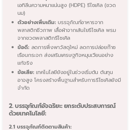
เอทิลีนความหนาแน่นสูง (HDPE) รีไซเคิล (ขวด
นม)
ตัวอย่างเพิ่มเติม:
บรรจุภัณฑ์อาหารจาก
พลาสติกชีวภาพ เสื้อผ้าจากเส้นใยรีไซเคิล พรม
จากขวดพลาสติกรีไซเคิล
ข้อดี:
ลดการพึ่งพาวัสดุใหม่ ลดการปล่อยก๊าซ
เรือนกระจก ส่งเสริมเศรษฐกิจหมุนเวียนอย่าง
แท้จริง
ข้อเสีย:
เทคโนโลยียังอยู่ในช่วงเริ่มต้น ต้นทุน
อาจสูง โครงสร้างพื้นฐานสำหรับการรีไซเคิลยังมี
จำกัด
2. บรรจุภัณฑ์อัจฉริยะ: ยกระดับประสบการณ์
ด้วยเทคโนโลยี:
2.1 บรรจุภัณฑ์ติดตามสินค้า: