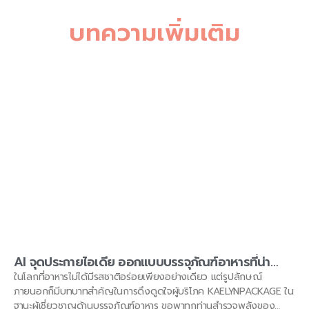
บทความเพิ่มเติม
AI จุดประกายไอเดีย ออกแบบบรรจุภัณฑ์อาหารที่น่า
ดึงดูดและตอบโจทย์ทุกฟังก์ชัน โดย
ในโลกที่อาหารไม่ได้มีรสชาติอร่อยเพียงอย่างเดียว แต่รูปลักษณ์
KAELYNPACKAGE
ภายนอกก็มีบทบาทสำคัญในการดึงดูดใจผู้บริโภค KAELYNPACKAGE ใน
ฐานะผู้เชี่ยวชาญด้านบรรจุภัณฑ์อาหาร ขอพาทุกท่านสำรวจพลังของ