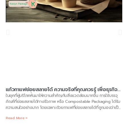
แก้วกาแฟย่อยสลายได้ ความจริงที่คุณควรรู้ เพื่อธุรกิจ
บรรจุภัณฑ์ที่ยั่งยืน
ในยุคที่ผู้บริโภคหันมาให้ความสำคัญกับสิ่งแวดล้อมมากขึ้น การใช้บรรจุ
ภัณฑ์ที่ย่อยสลายได้ทางชีวภาพ หรือ Compostable Packaging ได้รับ
ความสนใจอย่างมาก โดยเฉพาะถ้วยกาแฟที่ย่อยสลายได้ที่ถูกมองว่าเป็น
ทางเลือกที่ดีในการลดปริมาณขยะพลาสติก อย่างไรก็ตาม คำถามที่เกิด
Read More »
ขึ้นคือ ถ้วยกาแฟเหล่านี้สามารถย่อยสลายได้จริงหรือ? และภายใต้
เงื่อนไขใดบ้าง? บริษัท Kaelynpackage จำกัด จะพาคุณไปสำรวจความ