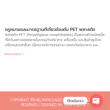
กฎหมายและมาตรฐานที่เกี่ยวข้องกับ PET พลาสติก
พลาสติก PET (Polyethylene terephthalate) เป็นพลาสติกชนิดหนึ่ง
ที่ใช้กันอย่างแพร่หลายในบรรจุภัณฑ์อาหาร เครื่องดื่ม และสินค้าอุปโภค
บริโภคประเภทอื่นๆ เนื่องจากมีความทนทาน ปลอดภัยต่ออาหาร และ
สามารถรีไซเคิลได้ อย่างไรก็ตาม ปัญหาขยะพลาสติก PET ที่เพิ่มมากขึ้น
Read More »
ส่งผลกระทบต่อสิ่งแวดล้อมอย่างร้ายแรง รัฐบาลไทยจึงออกกฎหมาย
และมาตรฐานต่างๆ เพื่อควบคุมการผลิต การใช้ และการจัดการขยะ
พลาสติก PET ดังนี้ 1. พระราชบัญญัติส่งเสริมการจัดการขยะมูลฝอย
พ.ศ. 2550
COPYRIGHT ©KAELYNPACKAGE.COM 2026 ALL RIGHTS
ติดต่อเรา
RESERVED | DESIGNED BY
RAMPAGESOFT
OPEN 