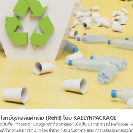
จทย์ธุรกิจสินค้าเติม (Refill) โดย KAELYNPACKAGE
 แต่มันคือ “ทางรอด” ของธุรกิจที่ต้องการความยั่งยืน ปรากฏการณ์ Refillable Re
ัณฑ์ทำความสะอาดบ้าน เครื่องสำอาง ไปจนถึงอาหารเสริม การเปลี่ยนจากบรรจุ