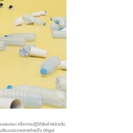
ซองฟอยล์ ป้อมปราการที่แ
volution หรือการปฏิวัติสินค้าชนิดเติม
อุตสาหกรรมผลิตภัณฑ์ทำความสะอาดเป
ภัณฑ์แบบขวดพลาสติกแข็ง (Rigid
ป้องกันจากปัจจัยภายนอก ซองฟอยล์