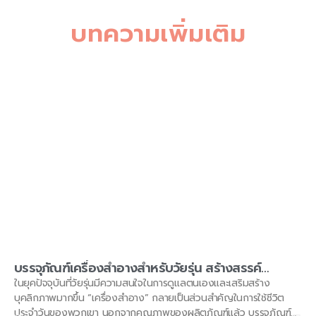
บทความเพิ่มเติม
บรรจุภัณฑ์เครื่องสำอางสำหรับวัยรุ่น สร้างสรรค์
สนุกสนาน ตอบโจทย์ยุคดิจิทัล
ในยุคปัจจุบันที่วัยรุ่นมีความสนใจในการดูแลตนเองและเสริมสร้าง
บุคลิกภาพมากขึ้น “เครื่องสำอาง” กลายเป็นส่วนสำคัญในการใช้ชีวิต
ประจำวันของพวกเขา นอกจากคุณภาพของผลิตภัณฑ์แล้ว บรรจุภัณฑ์