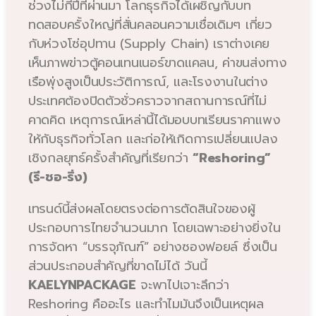
ช่วงไม่กี่ปีที่ผ่านมา โลกธุรกิจได้เผชิญกับบท
ทดสอบครั้งใหญ่ที่สั่นคลอนความเชื่อเดิมๆ เกี่ยว
กับห่วงโซ่อุปทาน (Supply Chain) เราต่างเคย
เห็นภาพข่าวตู้คอนเทนเนอร์ขาดแคลน, ค่าขนส่งทาง
เรือพุ่งสูงเป็นประวัติการณ์, และโรงงานในต่าง
ประเทศต้องปิดตัวชั่วคราวจากสถานการณ์ที่ไม่
คาดคิด เหตุการณ์เหล่านี้ได้มอบบทเรียนราคาแพง
ให้กับธุรกิจทั่วโลก และก่อให้เกิดการเปลี่ยนแปลง
เชิงกลยุทธ์ครั้งสำคัญที่เรียกว่า
“Reshoring”
(รี-ชอ-ริ่ง)
เทรนด์นี้ส่งผลโดยตรงต่อการตัดสินใจของผู้
ประกอบการไทยจำนวนมาก โดยเฉพาะอย่างยิ่งใน
การจัดหา “บรรจุภัณฑ์” อย่างซองฟอยล์ ซึ่งเป็น
ส่วนประกอบสำคัญที่ขาดไม่ได้ วันนี้
KAELYNPACKAGE
จะพาไปเจาะลึกว่า
Reshoring คืออะไร และทำไมมันจึงเป็นเหตุผล