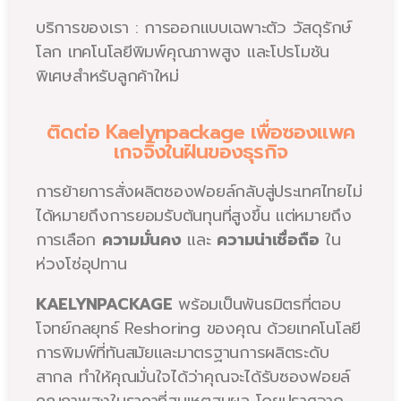
บริการของเรา : การออกแบบเฉพาะตัว วัสดุรักษ์
โลก เทคโนโลยีพิมพ์คุณภาพสูง และโปรโมชัน
พิเศษสำหรับลูกค้าใหม่
ติดต่อ Kaelynpackage เพื่อซองแพค
เกจจิ้งในฝันของธุรกิจ
การย้ายการสั่งผลิตซองฟอยล์กลับสู่ประเทศไทยไม่
ได้หมายถึงการยอมรับต้นทุนที่สูงขึ้น แต่หมายถึง
การเลือก
ความมั่นคง
และ
ความน่าเชื่อถือ
ใน
ห่วงโซ่อุปทาน
KAELYNPACKAGE
พร้อมเป็นพันธมิตรที่ตอบ
โจทย์กลยุทธ์ Reshoring ของคุณ ด้วยเทคโนโลยี
การพิมพ์ที่ทันสมัยและมาตรฐานการผลิตระดับ
สากล ทำให้คุณมั่นใจได้ว่าคุณจะได้รับซองฟอยล์
คุณภาพสูงในราคาที่สมเหตุสมผล โดยปราศจาก