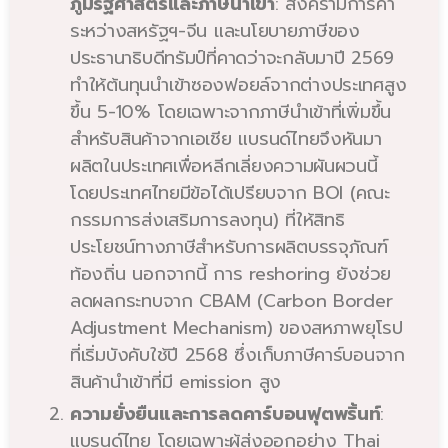
ภูมิรัฐศาสตร์และภาษีนำเข้า
: สงครามการค้า
ระหว่างสหรัฐฯ-จีน และนโยบายภาษีของ
ประธานาธิบดีทรัมป์ที่คาดว่าจะกลับมาปี 2569
ทำให้ต้นทุนนำเข้าซองฟอยล์จากต่างประเทศสูง
ขึ้น 5-10% โดยเฉพาะจากภาษีนำเข้าที่เพิ่มขึ้น
สำหรับสินค้าจากเอเชีย แบรนด์ไทยจึงหันมา
ผลิตในประเทศเพื่อหลีกเลี่ยงความผันผวนนี้
โดยประเทศไทยมีข้อได้เปรียบจาก BOI (คณะ
กรรมการส่งเสริมการลงทุน) ที่ให้สิทธิ
ประโยชน์ทางภาษีสำหรับการผลิตบรรจุภัณฑ์
ท้องถิ่น นอกจากนี้ การ reshoring ยังช่วย
ลดผลกระทบจาก CBAM (Carbon Border
Adjustment Mechanism) ของสหภาพยุโรป
ที่เริ่มบังคับใช้ปี 2568 ซึ่งเก็บภาษีคาร์บอนจาก
สินค้านำเข้าที่มี emission สูง
ความยั่งยืนและการลดคาร์บอนฟุตพริ้นท์
:
แบรนด์ไทย โดยเฉพาะผู้ส่งออกอย่าง Thai