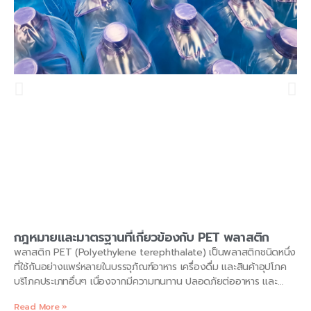
กฎหมายและมาตรฐานที่เกี่ยวข้องกับ PET พลาสติก
พลาสติก PET (Polyethylene terephthalate) เป็นพลาสติกชนิดหนึ่ง
ที่ใช้กันอย่างแพร่หลายในบรรจุภัณฑ์อาหาร เครื่องดื่ม และสินค้าอุปโภค
บริโภคประเภทอื่นๆ เนื่องจากมีความทนทาน ปลอดภัยต่ออาหาร และ
สามารถรีไซเคิลได้ อย่างไรก็ตาม ปัญหาขยะพลาสติก PET ที่เพิ่มมากขึ้น
Read More »
ส่งผลกระทบต่อสิ่งแวดล้อมอย่างร้ายแรง รัฐบาลไทยจึงออกกฎหมาย